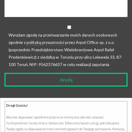
Wyrażam zgodę na przetwarzanie moich danych osobowych
zgodnie z
polityką prywatności
przez Arpol Office sp. z o.o.
(poprzednio Przedsiębiorstwo Wielobranżowe Arpol Rafał
Predenkiewicz) z siedzibą w Toruniu przy ulicy Lelewela 33, 87-
100 Toruń, NIP: 9562376637 w celu realizacji zapytania
Drogi Gościu!
Aby móc dopasować sposób korzystania ze strony oraz aby móc ulepszać
funkcjonalność naszej strony i dostarczać Tobie coraz lepsze usługi, potrzebujemy
Twojej zgody na dopasowanie treści marketingowych do Twojego zachowania. Pamiętaj,