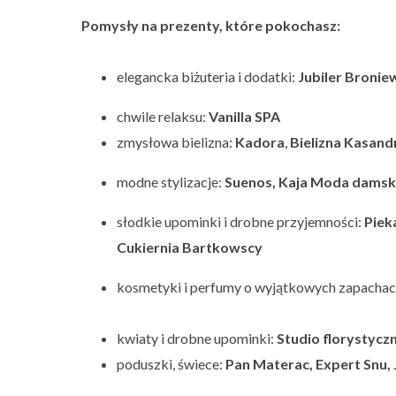
Pomysły na prezenty, które pokochasz:
elegancka biżuteria i dodatki:
Jubiler Broniew
chwile relaksu:
Vanilla SPA
zmysłowa bielizna:
Kadora
,
Bielizna Kasand
modne stylizacje:
Suenos, Kaja Moda damska
słodkie upominki i drobne przyjemności:
Piek
Cukiernia Bartkowscy
kosmetyki i perfumy o wyjątkowych zapachac
kwiaty i drobne upominki:
Studio florystycz
poduszki, świece:
Pan Materac, Expert Snu,