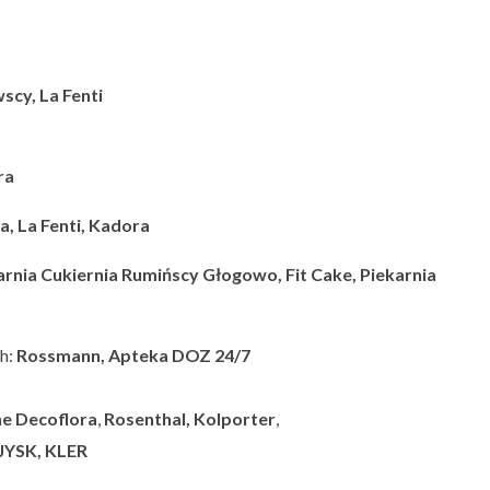
scy, La Fenti
ra
, La Fenti, Kadora
arnia Cukiernia Rumińscy Głogowo, Fit Cake, Piekarnia
h:
Rossmann, Apteka DOZ 24/7
ne
Decoflora
,
Rosenthal,
Kolporter
,
 JYSK, KLER