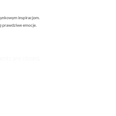
ntynkowym inspiracjom.
ię prawdziwe emocje.
nts are closed.